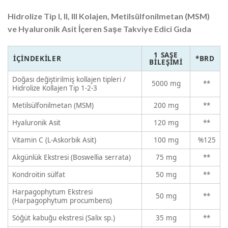
Hidrolize Tip I, II, III Kolajen, Metilsülfonilmetan (MSM)
ve Hyaluronik Asit İçeren Saşe Takviye Edici Gıda
1 SAŞE
İÇINDEKILER
*BRD
BILEŞIMI
Doğası değiştirilmiş kollajen tipleri /
5000 mg
**
Hidrolize Kollajen Tip 1-2-3
Metilsülfonilmetan (MSM)
200 mg
**
Hyaluronik Asit
120 mg
**
Vitamin C (L-Askorbik Asit)
100 mg
%125
Akgünlük Ekstresi (Boswellia serrata)
75 mg
**
Kondroitin sülfat
50 mg
**
Harpagophytum Ekstresi
50 mg
**
(Harpagophytum procumbens)
Söğüt kabuğu ekstresi (Salix sp.)
35 mg
**