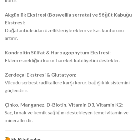
korur.
Akgünlük Ekstresi (Boswellia serrata) ve Söğüt Kabuğu
Ekstresi:
Doğal antioksidan özellikleriyle eklem ve kas konforunu
artırır.
Kondroitin Sülfat & Harpagophytum Ekstresi:
Eklem esnekliğini korur, hareket kabiliyetini destekler.
Zerdeçal Ekstresi & Glutatyon:
Vücudu serbest radikallere karşı korur, bağışıklık sistemini
güçlendirir.
Çinko, Manganez, D-Biotin, Vitamin D3, Vitamin K2:
Saç, tırnak ve kemik sağlığını destekleyen temel vitamin ve
minerallerdir.
Ek Bileşenler