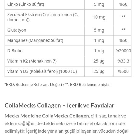
Çinko (Çinko sülfat)
5 mg
%50
Zerdeçal Ekstresi (Curcuma longa (C.
10 mg
**
domestica))
Glutatyon
5 mg
**
Manganez (Manganez Sülfat)
1 mg
%50
D-Biotin
1 mg
%20000
Vitamin K2 (Menakinon 7)
25 µg
%33,3
Vitamin D3 (Kolekalsiferol) (1000 IU)
25 µg
%500
*BRD: Beslenme Referans Değeri / **: BRD Belirlenememiştir.
CollaMecks Collagen – İçerik ve Faydalar
Mecks Medicine CollaMecks Collagen
, cilt, saç, tırnak ve
eklem sağlığını desteklemek üzere bilimsel olarak formüle
edilmiştir. İçeriğinde yer alan güçlü bileşenler, vücudun doğal